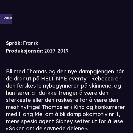
nnonse
Språk
:
Fransk
Produksjonsår
:
2019–2019
Bli med Thomas og den nye dampgjengen når
de drar ut på HELT NYE eventyr! Rebecca er
den ferskeste nybegynneren på skinnene, og
hun lærer at du ikke trenger å være den
sterkeste eller den raskeste for å være den
mest nyttige! Thomas er i Kina og konkurrerer
med Hong Mei om å bli damplokomotiv nr. 1,
mens spesialagent Sidney setter ut for å løse
«Saken om de savnede delene».