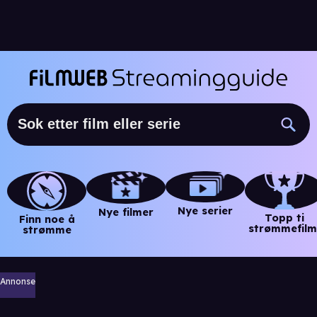
Nye serier
Nye filmer
Topp ti
Finn noe å
strømmefilm
strømme
Annonse