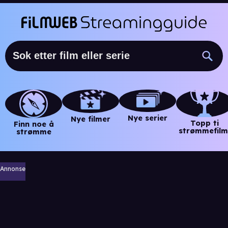
Nye serier
Nye filmer
Topp ti
Finn noe å
strømmefilm
strømme
Annonse