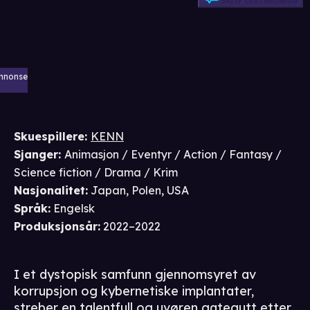
Skriv anmeldelse
nnonse
Skuespillere
:
KENN
Sjanger
:
Animasjon / Eventyr / Action / Fantasy /
Science fiction / Drama / Krim
Nasjonalitet
:
Japan, Polen, USA
Språk
:
Engelsk
Produksjonsår
:
2022–2022
I et dystopisk samfunn gjennomsyret av
korrupsjon og kybernetiske implantater,
streber en talentfull og uvøren gategutt etter