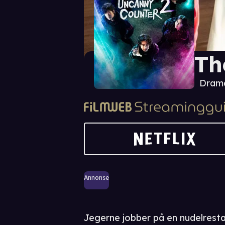
Th
Drama
Annonse
Jegerne jobber på en nudelrest