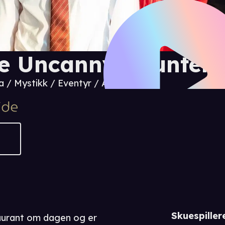
e Uncanny Counter
 / Mystikk / Eventyr / Action
Skuespiller
aurant om dagen og er