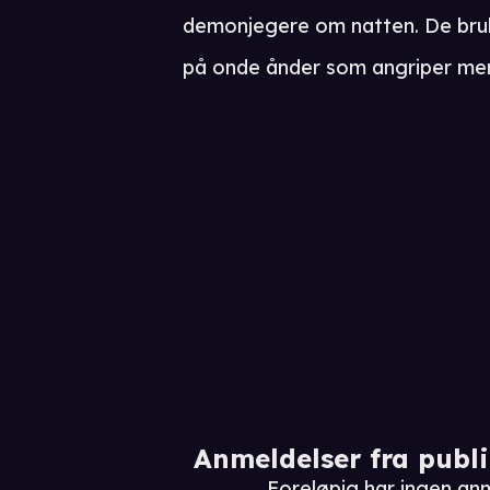
demonjegere om natten. De bruker
på onde ånder som angriper me
Anmeldelser fra publ
Foreløpig har ingen a