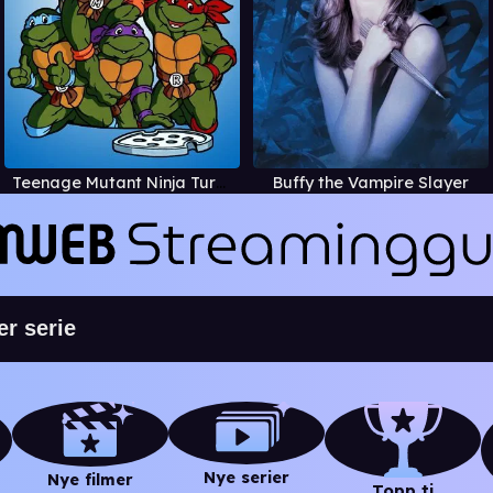
Teenage Mutant Ninja Turtles
Buffy the Vampire Slayer
Nye serier
Nye filmer
Topp ti