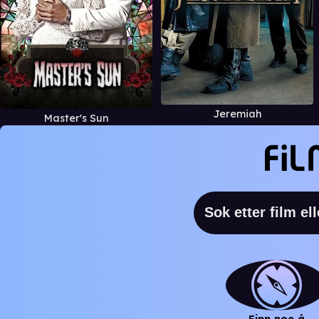
Jeremiah
Master's Sun
Finn noe å