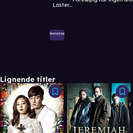
Laster...
Annonse
Lignende titler