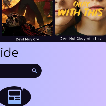
I Am Not Okay with This
Devil May Cry