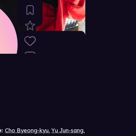
e
:
Cho Byeong-kyu
,
Yu Jun-sang
,