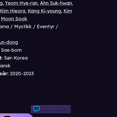
ng
,
Yeom Hye-ran
,
Ahn Suk-hwan
,
,
Kim Hieora
,
Kang Ki-young
,
Kim
,
Moon Sook
ama / Mystikk / Eventyr /
un-dong
 Sae-bom
t
:
Sør-Korea
ansk
sår
:
2020–2023
Skriv anmeldelse