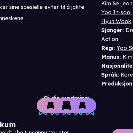
Kim Se-jeo
 sine spesielle evner til å jakte
Yoo In-soo
nneskene.
Hyun Wook
Sjanger
:
Dr
Action
Regi
:
Yoo S
Manus
:
Kim
Nasjonalite
Språk
:
Kore
Produksjon
Gi din vurdering:
ikum
nmeldt The Uncanny Counter