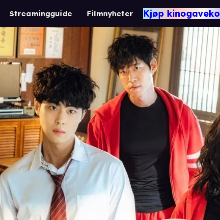
Kjøp kinogaveko
Streamingguide
Filmnyheter