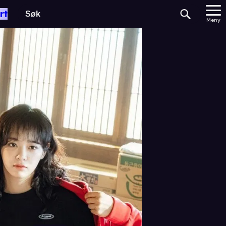
rt
Meny