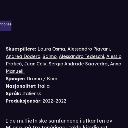
nnonse
Skuespillere
:
Laura Osma
,
Alessandro Piavani
,
Andrea Dodero
,
Salmo
,
Alessandro Tedeschi
,
Alessio
Praticò
,
Juan Cely
,
Sergio Andrade Saavedra
,
Anna
Manuelli
Sjanger
:
Drama / Krim
Nasjonalitet
:
Italia
Språk
:
Italiensk
Produksjonsår
:
2022–2022
I de multietniske samfunnene i utkanten av
Milano må tre tenåringer takle kjærlighet,