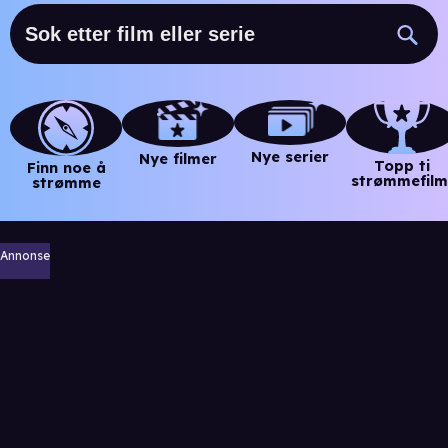
Nye serier
Nye filmer
Topp ti
Finn noe å
strømmefilm
strømme
Annonse