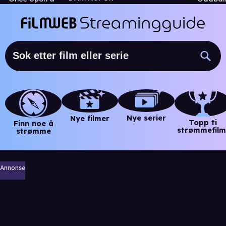
Nye serier
Nye filmer
Topp ti
Finn noe å
strømmefilm
strømme
Annonse