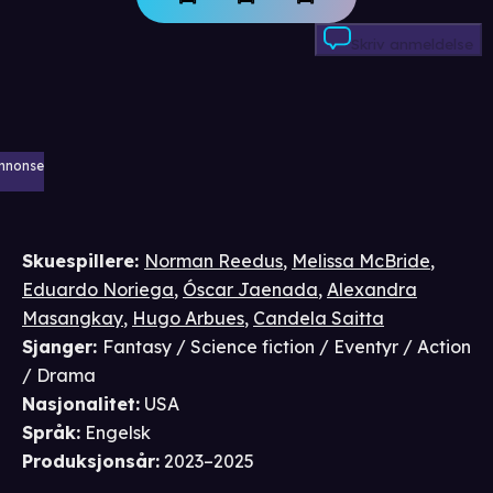
Skriv anmeldelse
nnonse
Skuespillere
:
Norman Reedus
,
Melissa McBride
,
Eduardo Noriega
,
Óscar Jaenada
,
Alexandra
Masangkay
,
Hugo Arbues
,
Candela Saitta
Sjanger
:
Fantasy / Science fiction / Eventyr / Action
/ Drama
Nasjonalitet
:
USA
Språk
:
Engelsk
Produksjonsår
:
2023–2025