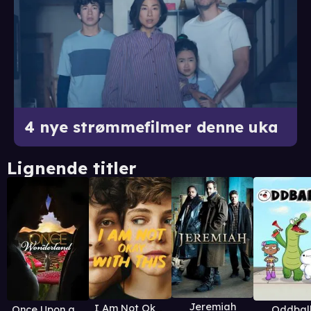
4 nye strømmefilmer denne uka
Lignende titler
Jeremiah
I Am Not Okay with This
Once Upon a Time in Wonderland
Oddbal