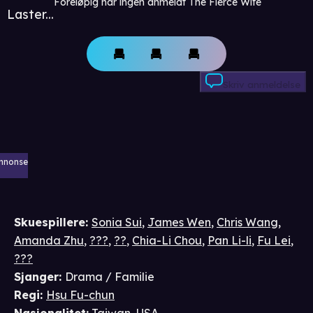
Foreløpig har ingen anmeldt The Fierce Wife
Laster...
Skriv anmeldelse
nnonse
Skuespillere
:
Sonia Sui
,
James Wen
,
Chris Wang
,
Amanda Zhu
,
???
,
??
,
Chia-Li Chou
,
Pan Li-li
,
Fu Lei
,
???
Sjanger
:
Drama / Familie
Regi
:
Hsu Fu-chun