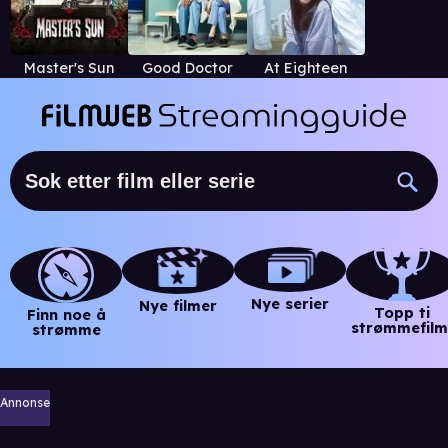
Master's Sun
Good Doctor
At Eighteen
Nye serier
Nye filmer
Topp ti
Finn noe å
strømmefilm
strømme
Annonse