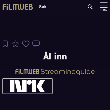
Meny
Ål inn