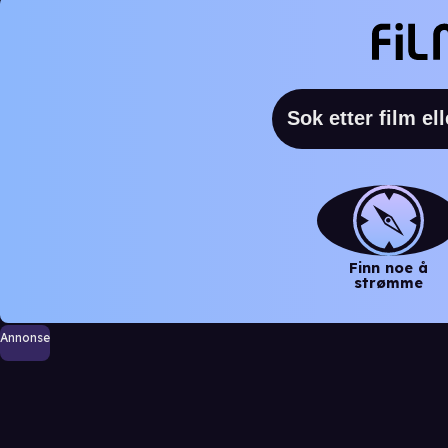
Finn noe å
strømme
Annonse