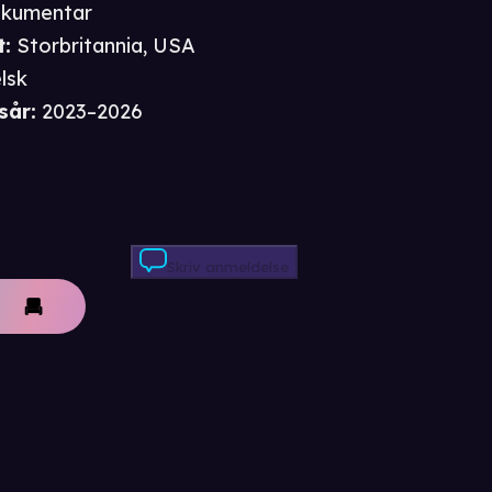
kumentar
t
:
Storbritannia, USA
lsk
sår
:
2023–2026
Skriv anmeldelse