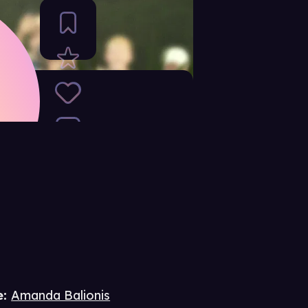
e
:
Amanda Balionis