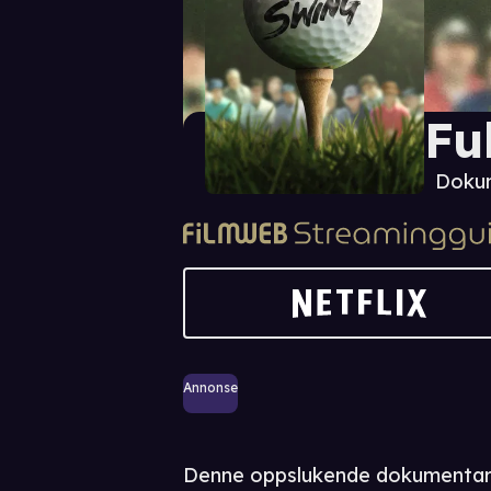
Fu
Doku
Annonse
Denne oppslukende dokumentars