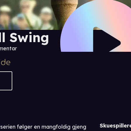
ll Swing
mentar
Skuespiller
erien følger en mangfoldig gjeng