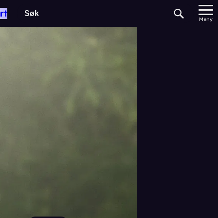
rt
Meny