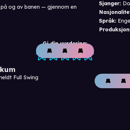
Sjanger
:
Do
 — på og av banen — gjennom en
Nasjonalite
Språk
:
Enge
Produksjon
Gi din vurdering:
ikum
eldt Full Swing