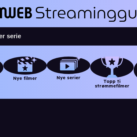
Nye serier
Nye filmer
Topp ti
strømmefilmer