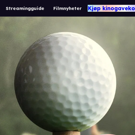
Kjøp kinogaveko
Streamingguide
Filmnyheter