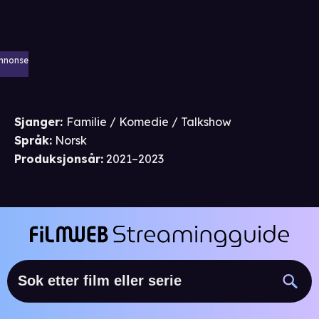
nnonse
Sjanger
:
Familie / Komedie / Talkshow
Språk
:
Norsk
Produksjonsår
:
2021–2023