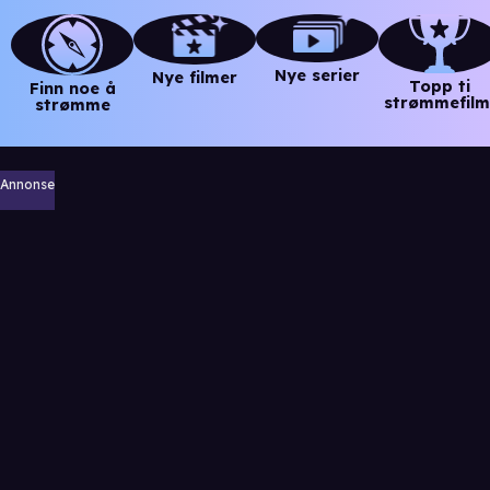
Nye serier
Nye filmer
Topp ti
Finn noe å
strømmefilm
strømme
Annonse