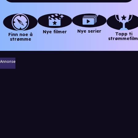
Nye serier
Nye filmer
Topp ti
Finn noe å
strømmefilm
strømme
Annonse