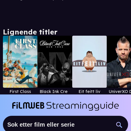
Lignende titler
First Class
Black Ink Crew New York
Eit feitt liv