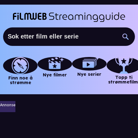
Nye serier
Nye filmer
Topp ti
Finn noe å
strømmefilm
strømme
Annonse