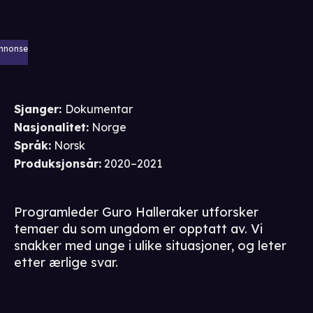
nnonse
Sjanger
:
Dokumentar
Nasjonalitet
:
Norge
Språk
:
Norsk
Produksjonsår
:
2020–2021
Programleder Guro Halleraker utforsker
temaer du som ungdom er opptatt av. Vi
snakker med unge i ulike situasjoner, og leter
etter ærlige svar.