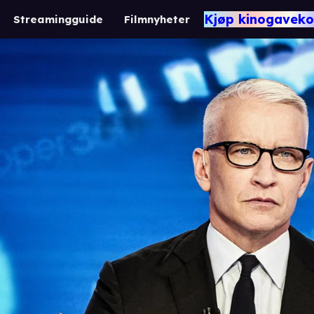
Kjøp kinogaveko
Streamingguide
Filmnyheter