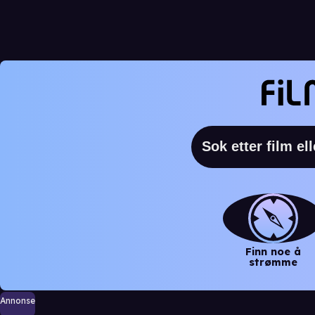
Finn noe å
strømme
Annonse