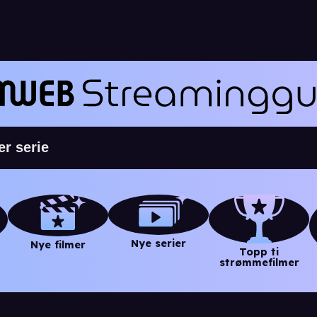
Nye serier
Nye filmer
Topp ti
strømmefilmer