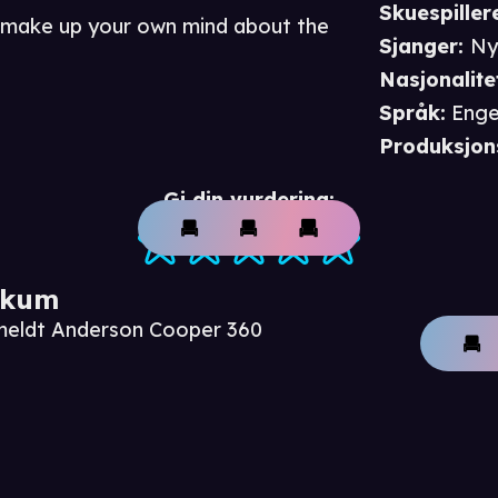
Skuespiller
n make up your own mind about the
Sjanger
:
Ny
Nasjonalite
Språk
:
Enge
Produksjon
Gi din vurdering:
ikum
nmeldt Anderson Cooper 360