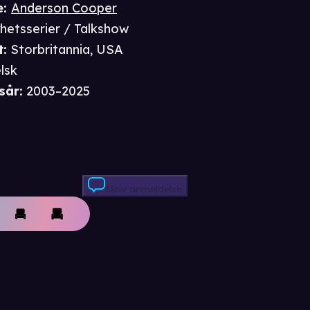
e
:
Anderson Cooper
hetsserier / Talkshow
t
:
Storbritannia, USA
lsk
sår
:
2003–2025
Skriv anmeldelse