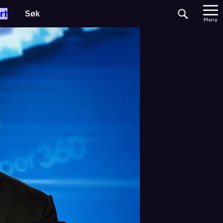
rt
Meny