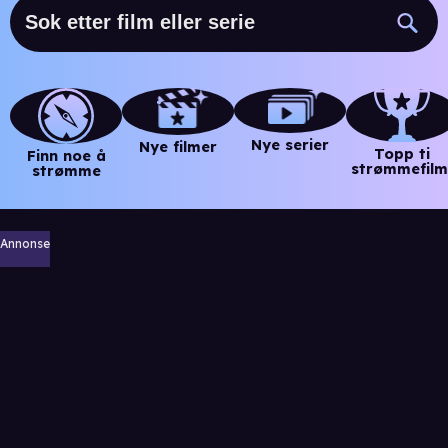
Nye serier
Nye filmer
Topp ti
Finn noe å
strømmefilm
strømme
Annonse