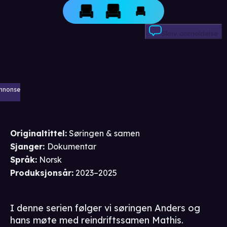
Skriv anmeldelse
nnonse
Originaltittel:
Søringen & samen
Sjanger
:
Dokumentar
Språk
:
Norsk
Produksjonsår
:
2023–2025
I denne serien følger vi søringen Anders og
hans møte med reindriftssamen Mathis.