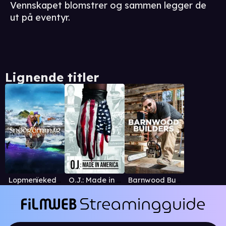
Vennskapet blomstrer og sammen legger de
ut på eventyr.
Lignende titler
Lopmenïekedassh
O.J.: Made in America
Barnwood Builders