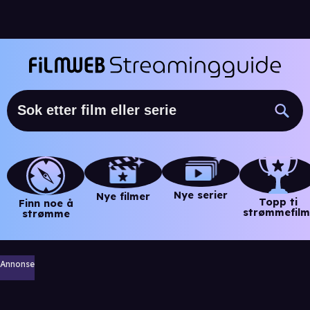
Nye serier
Nye filmer
Topp ti
Finn noe å
strømmefilm
strømme
Annonse