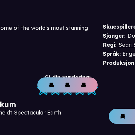
Skuespiller
some of the world's most stunning
Sjanger
:
Do
Regi
:
Sean 
Språk
:
Enge
Produksjon
Gi din vurdering:
ikum
meldt Spectacular Earth