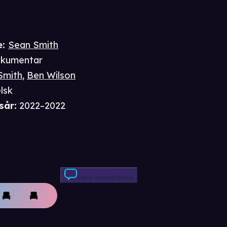
e
:
Sean Smith
kumentar
Smith
,
Ben Wilson
lsk
sår
:
2022–2022
Skriv anmeldelse