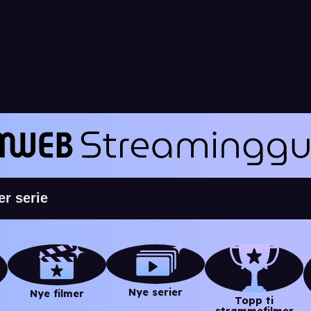
Nye serier
Nye filmer
Topp ti
strømmefilmer