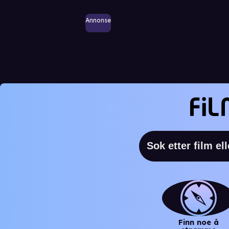
Annonse
Finn noe å