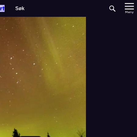
rt
Meny