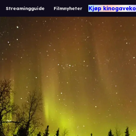
Kjøp kinogaveko
Streamingguide
Filmnyheter