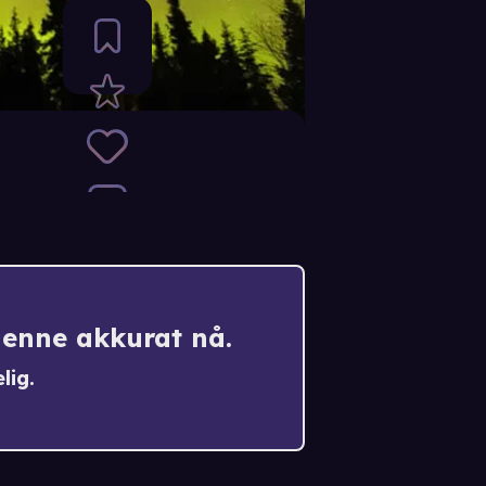
denne akkurat nå.
lig.