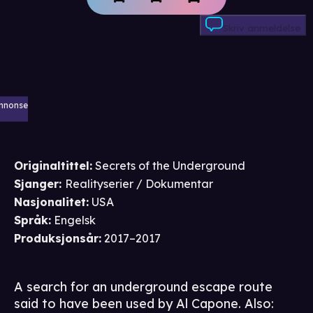
Skriv anmeldelse
nnonse
Originaltittel:
Secrets of the Underground
Sjanger
:
Realityserier / Dokumentar
Nasjonalitet
:
USA
Språk
:
Engelsk
Produksjonsår
:
2017–2017
A search for an underground escape route
said to have been used by Al Capone. Also: