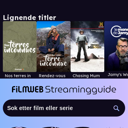
Lignende titler
Jamy's W
Nos terres inconnues
Rendez-vous in an Unknown Land
Chasing Mummies