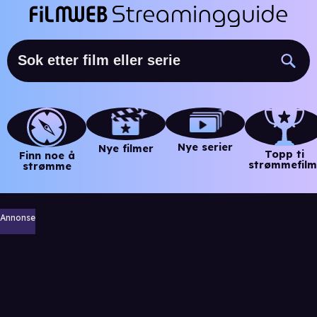
Nye serier
Nye filmer
Topp ti
Finn noe å
strømmefilm
strømme
Annonse