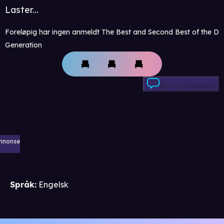
Laster...
Foreløpig har ingen anmeldt The Best and Second Best of the D
Generation
Skriv anmeldelse
nnonse
Språk
:
Engelsk