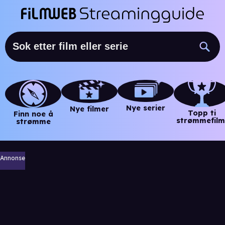
Nye serier
Nye filmer
Topp ti
Finn noe å
strømmefilm
strømme
Annonse