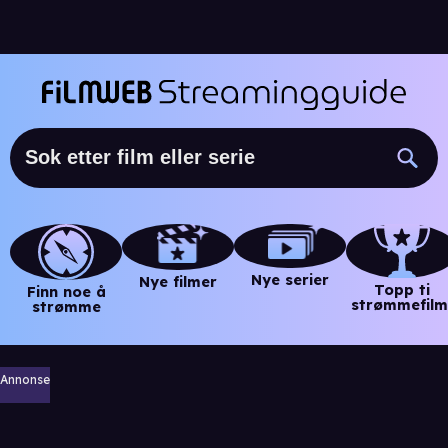
Nye serier
Nye filmer
Topp ti
Finn noe å
strømmefilm
strømme
Annonse