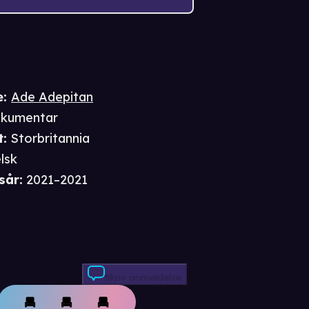
e
:
Ade Adepitan
kumentar
t
:
Storbritannia
lsk
sår
:
2021–2021
Skriv anmeldelse