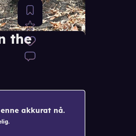
n the
denne akkurat nå.
lig.