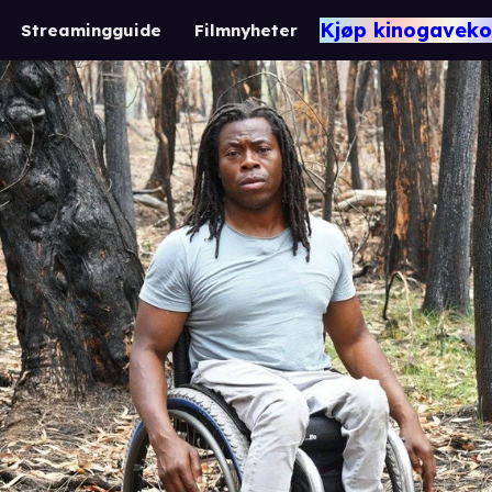
Kjøp kinogaveko
Streamingguide
Filmnyheter