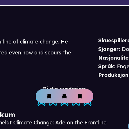
Skuespiller
tline of climate change. He
Sjanger
:
Do
ected even now and scours the
Nasjonalite
Språk
:
Enge
Produksjon
Gi din vurdering:
ikum
meldt Climate Change: Ade on the Frontline