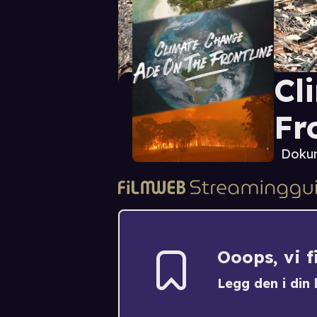
Cl
Fr
Doku
Ooops, vi 
Legg den i din h