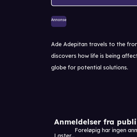
Annonse
Ade Adepitan travels to the fron
discovers how life is being aff
globe for potential solutions.
Anmeldelser fra publ
Foreløpig har ingen an
Laster...