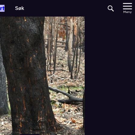
rt
Meny