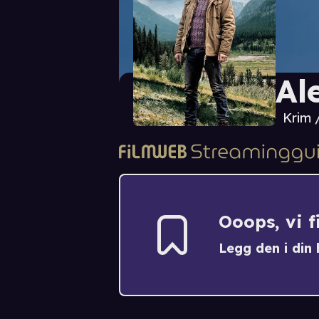
Al
Krim 
Ooops, vi 
Legg den i din h