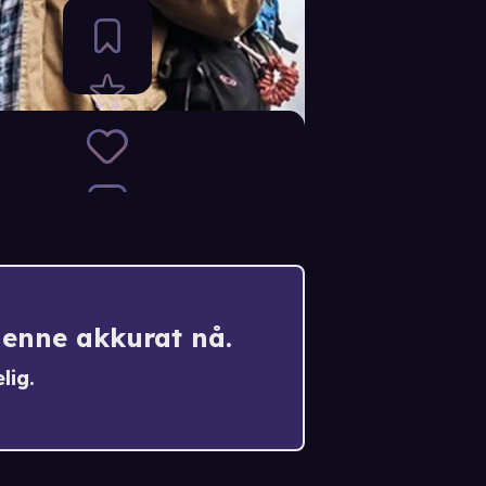
denne akkurat nå.
lig.