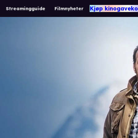
Kjøp kinogaveko
Streamingguide
Filmnyheter