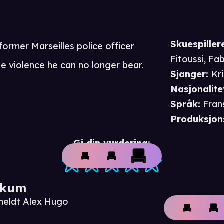
Skuespiller
, former Marseilles police officer
Fitoussi
,
Fab
e violence he can no longer bear.
Sjanger
:
Kr
Nasjonalite
Språk
:
Fran
Produksjon
Gi din vurdering:
ikum
meldt Alex Hugo