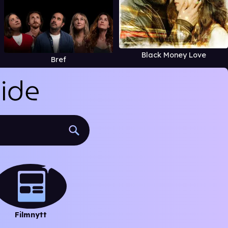
Black Money Love
Bref
Filmnytt