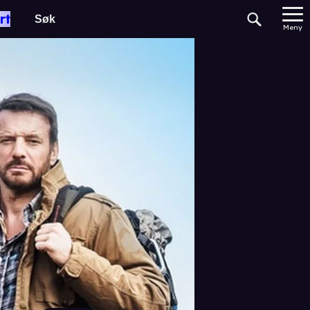
rt
Meny