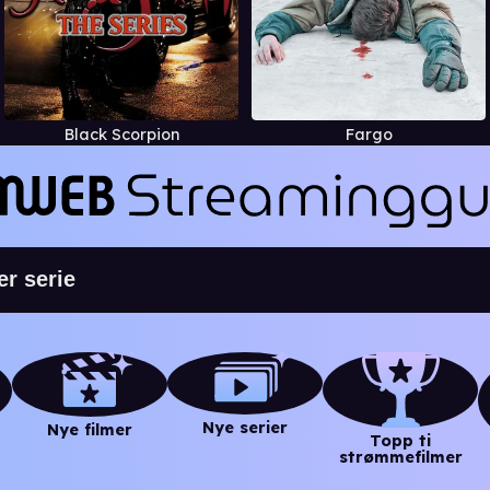
Black Scorpion
Fargo
Nye serier
Nye filmer
Topp ti
strømmefilmer