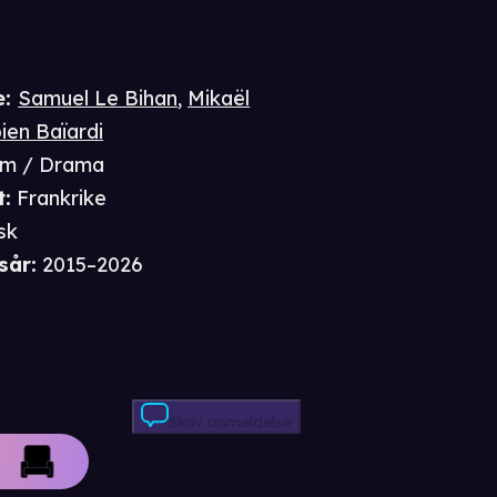
e
:
Samuel Le Bihan
,
Mikaël
ien Baïardi
im / Drama
t
:
Frankrike
sk
sår
:
2015–2026
Skriv anmeldelse