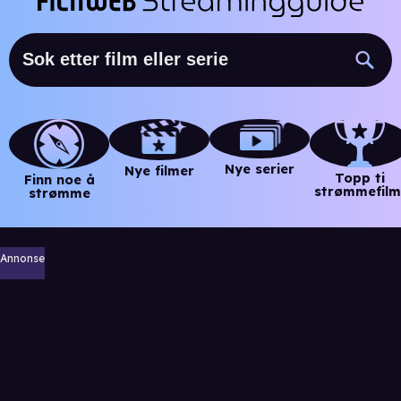
Nye serier
Nye filmer
Topp ti
Finn noe å
strømmefilm
strømme
Annonse