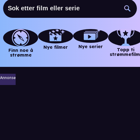
Nye serier
Nye filmer
Topp ti
Finn noe å
strømmefilm
strømme
Annonse