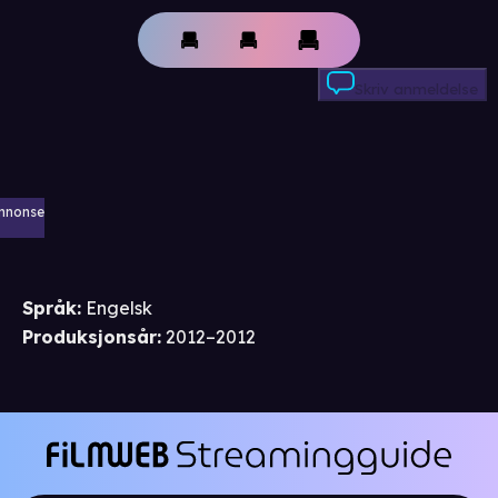
Skriv anmeldelse
nnonse
Språk
:
Engelsk
Produksjonsår
:
2012–2012