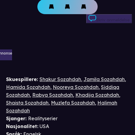
Skriv anmeldelse
nnonse
Skuespillere
:
Shakur Sozahdah
,
Jamila Sozahdah
,
Hamida Sozahdah
,
Nooreya Sozahdah
,
Siddiqa
Sozahdah
,
Rabya Sozahdah
,
Khadija Sozahdah
,
Shaista Sozahdah
,
Muzlefa Sozahdah
,
Halimah
Sozahdah
Sjanger
:
Realityserier
Nasjonalitet
:
USA
Språk
:
Engelsk