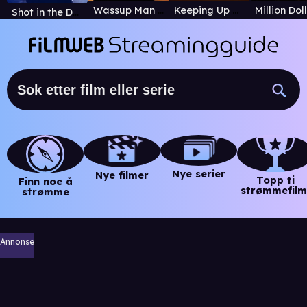
Wassup Man GO!
Keeping Up with the Kardashians
Shot in the Dark
Nye serier
Nye filmer
Topp ti
Finn noe å
strømmefilm
strømme
Annonse