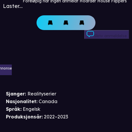
Foreløpig har ingen anmeldt Hoarder House Flippers
Laster...
Skriv anmeldelse
nnonse
Sjanger
:
Realityserier
Nasjonalitet
:
Canada
Språk
:
Engelsk
Produksjonsår
:
2022–2023