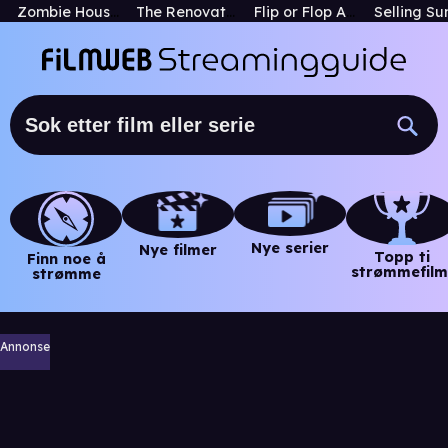
Zombie House Flipping
The Renovators
Flip or Flop Atlanta
Selling Su
Nye serier
Nye filmer
Topp ti
Finn noe å
strømmefilm
strømme
Annonse