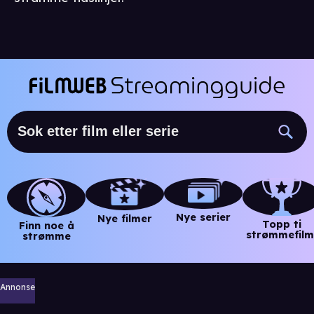
Nye serier
Nye filmer
Topp ti
Finn noe å
strømmefilm
strømme
Annonse