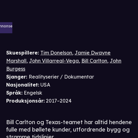
nnonse
Skuespillere
:
Tim Donelson
,
Jamie Dwayne
Marshall
,
John Villarreal-Vega
,
Bill Carlton
,
John
Burgess
Sjanger
:
Realityserier / Dokumentar
Nasjonalitet
:
USA
Språk
:
Engelsk
Produksjonsår
:
2017–2024
Bill Carlton og Texas-teamet har alltid hendene
fulle med bøllete kunder, utfordrende bygg og
stramme tidslinjer.