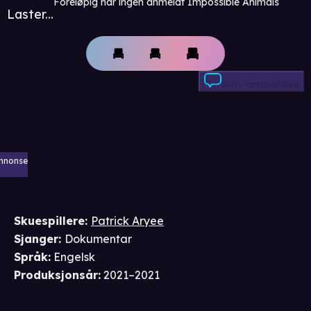
Foreløpig har ingen anmeldt Impossible Animals
Laster...
Skriv anmeldelse
nnonse
Skuespillere
:
Patrick Aryee
Sjanger
:
Dokumentar
Språk
:
Engelsk
Produksjonsår
:
2021–2021