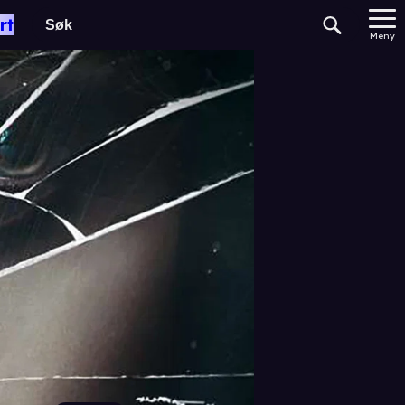
rt
Meny