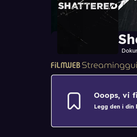
Sh
Dokum
Ooops, vi 
Legg den i din h