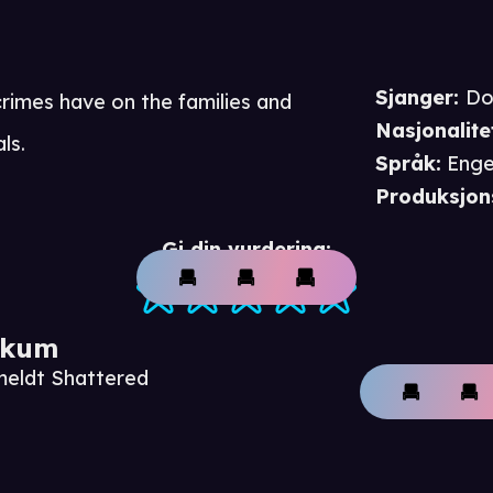
Sjanger
:
Do
 crimes have on the families and
Nasjonalite
ls.
Språk
:
Enge
Produksjon
Gi din vurdering:
ikum
meldt Shattered