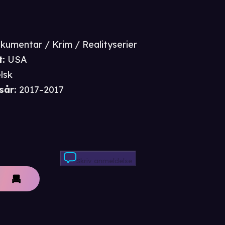
kumentar / Krim / Realityserier
t
:
USA
lsk
sår
:
2017–2017
Skriv anmeldelse