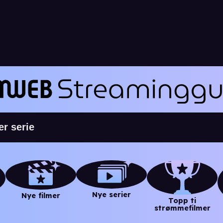
Nye serier
Nye filmer
Topp ti
strømmefilmer