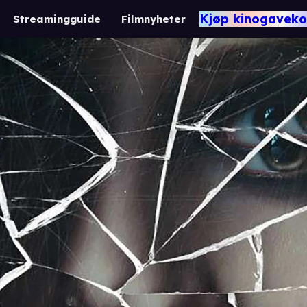
Kjøp kinogaveko
Streamingguide
Filmnyheter