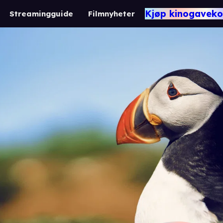
Kjøp kinogaveko
Streamingguide
Filmnyheter