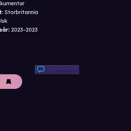
kumentar
t
:
Storbritannia
lsk
sår
:
2023–2023
Skriv anmeldelse