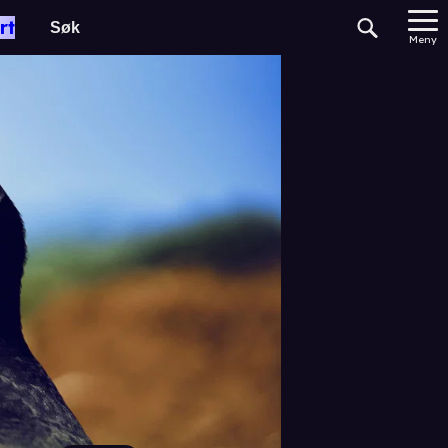
rt
Meny