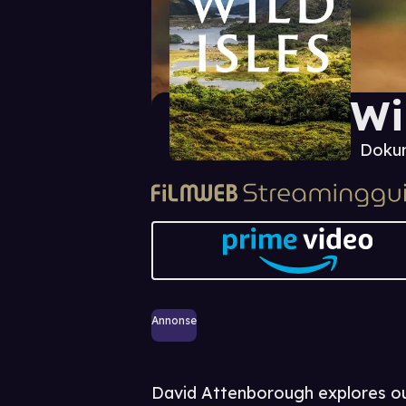
Wi
Doku
Annonse
David Attenborough explores ou