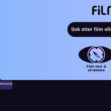
Finn noe å
strømme
Annonse