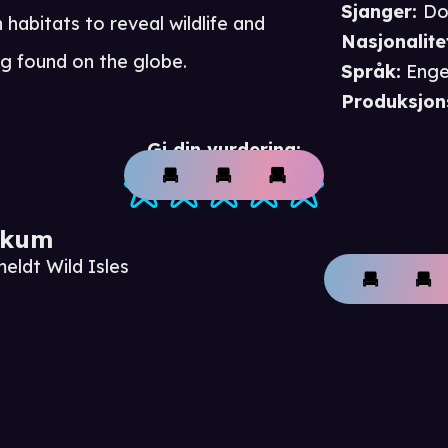
Sjanger
:
Do
habitats to reveal wildlife and
Nasjonalite
ng found on the globe.
Språk
:
Enge
Produksjon
Gi din vurdering:
ikum
eldt Wild Isles