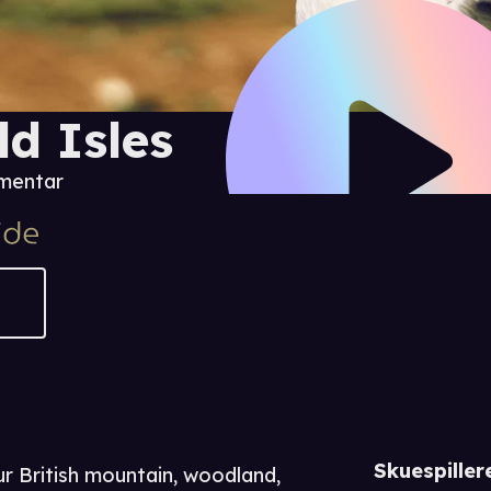
ld Isles
mentar
Skuespiller
r British mountain, woodland,