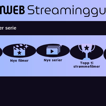
Nye serier
Nye filmer
Topp ti
strømmefilmer