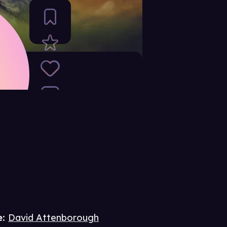
e
:
David Attenborough