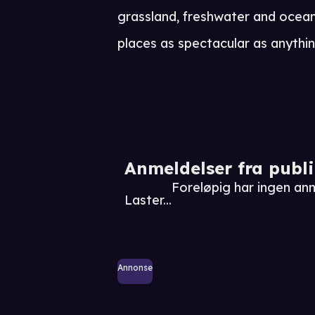
grassland, freshwater and ocean 
places as spectacular as anythi
Anmeldelser fra publ
Foreløpig har ingen anm
Laster...
Annonse