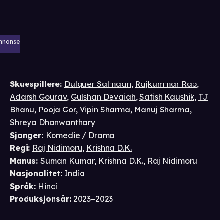
nnonse
Skuespillere
:
Dulquer Salmaan
,
Rajkummar Rao
,
Adarsh Gourav
,
Gulshan Devaiah
,
Satish Kaushik
,
TJ
Bhanu
,
Pooja Gor
,
Vipin Sharma
,
Manuj Sharma
,
Shreya Dhanwanthary
Sjanger
:
Komedie / Drama
Regi
:
Raj Nidimoru
,
Krishna D.K.
Manus
:
Suman Kumar
,
Krishna D.K.
,
Raj Nidimoru
Nasjonalitet
:
India
Språk
:
Hindi
Produksjonsår
:
2023–2023