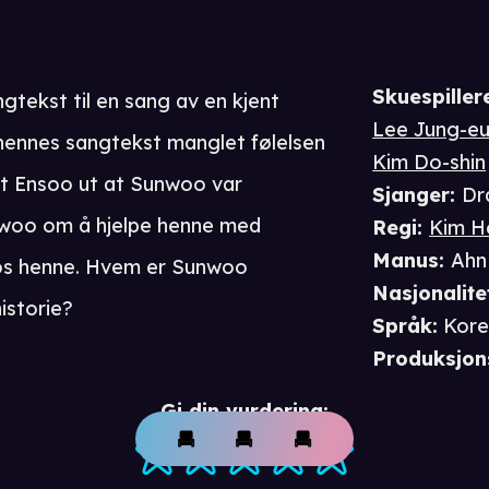
Skuespiller
gtekst til en sang av en kjent
Lee Jung-e
 hennes sangtekst manglet følelsen
Kim Do-shin
ant Ensoo ut at Sunwoo var
Sjanger
:
Dr
unwoo om å hjelpe henne med
Regi
:
Kim H
Manus
:
Ahn
os henne. Hvem er Sunwoo
Nasjonalite
istorie?
Språk
:
Kore
Produksjon
Gi din vurdering: