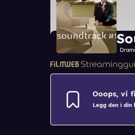
So
Dram
Ooops, vi 
Legg den i din h