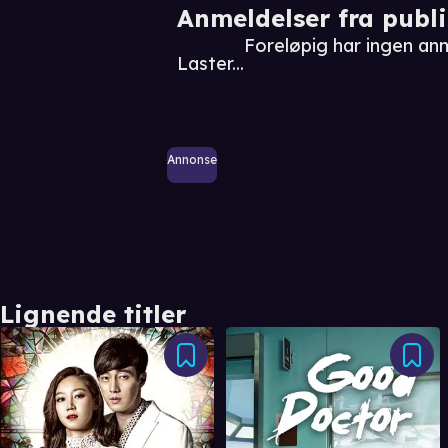
Anmeldelser fra publ
Foreløpig har ingen an
Laster...
Annonse
Lignende titler