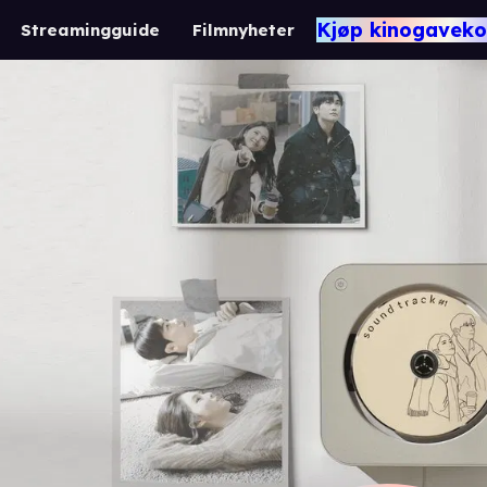
Kjøp kinogaveko
Streamingguide
Filmnyheter