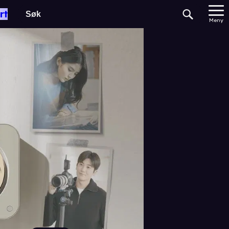
rt
Meny