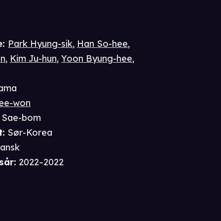
e
:
Park Hyung-sik
,
Han So-hee
,
un
,
Kim Ju-hun
,
Yoon Byung-hee
,
ama
ee-won
 Sae-bom
t
:
Sør-Korea
ansk
sår
:
2022–2022