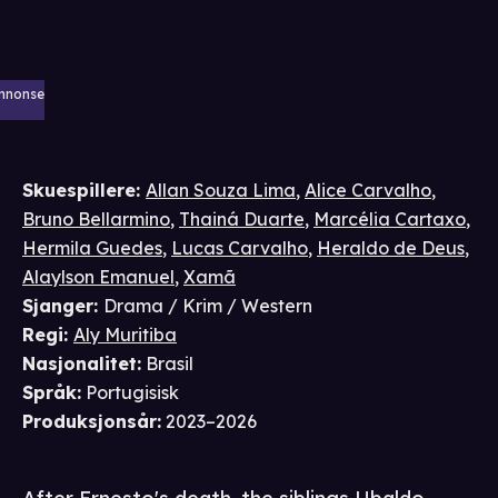
nnonse
Skuespillere
:
Allan Souza Lima
,
Alice Carvalho
,
Bruno Bellarmino
,
Thainá Duarte
,
Marcélia Cartaxo
,
Hermila Guedes
,
Lucas Carvalho
,
Heraldo de Deus
,
Alaylson Emanuel
,
Xamã
Sjanger
:
Drama / Krim / Western
Regi
:
Aly Muritiba
Nasjonalitet
:
Brasil
Språk
:
Portugisisk
Produksjonsår
:
2023–2026