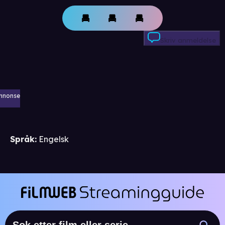
Skriv anmeldelse
nnonse
Språk
:
Engelsk