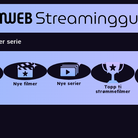
Nye serier
Nye filmer
Topp ti
strømmefilmer