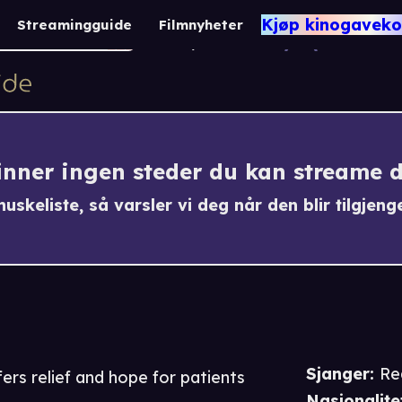
Dr. Down Bel
Kjøp kinogaveko
Streamingguide
Filmnyheter
Realityserier
finner ingen steder du kan streame 
uskeliste, så varsler vi deg når den blir tilgjenge
Sjanger
:
Re
ers relief and hope for patients
Nasjonalite