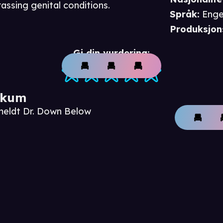
assing genital conditions.
Språk
:
Enge
Produksjon
Gi din vurdering:
ikum
meldt Dr. Down Below