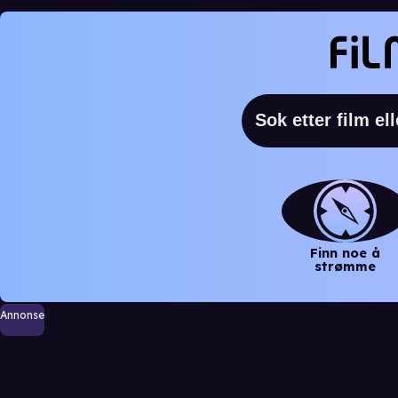
Finn noe å
strømme
Annonse