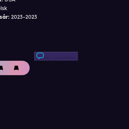
lsk
sår
:
2023–2023
Skriv anmeldelse