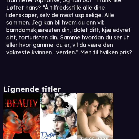
Han heter Alphonse, og han bor i Frankrike.
Løftet hans? “Å tilfredsstille alle dine
lidenskaper, selv de mest uspiselige. Alle
sammen. Jeg kan bli hvem du enn vil:
barndomskjæresten din, idolet ditt, kjæledyret
ditt, torturisten din. Samme hvordan du ser ut
eller hvor gammel du er, vil du være den
vakreste kvinnen i verden.” Men til hvilken pris?
Lignende titler