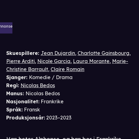
nnonse
Skuespillere
:
Jean Dujardin
,
Charlotte Gainsbourg
,
Pierre Arditi
,
Nicole Garcia
,
Laura Morante
,
Marie-
Christine Barrault
,
Claire Romain
Sjanger
:
Komedie / Drama
Regi
:
Nicolas Bedos
Manus
:
Nicolas Bedos
Nasjonalitet
:
Frankrike
Språk
:
Fransk
Produksjonsår
:
2023–2023