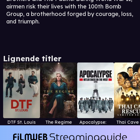
airmen risk their lives with the 100th Bomb
Group, a brotherhood forged by courage, loss,
and triumph.
Lignende titler
DTF St. Louis
The Regime
Apocalypse: Hitler Takes on the West