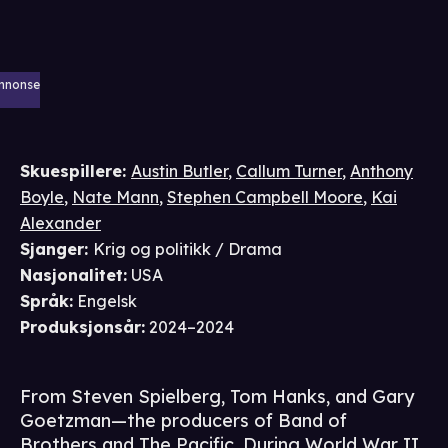
nnonse
Skuespillere
:
Austin Butler
,
Callum Turner
,
Anthony
Boyle
,
Nate Mann
,
Stephen Campbell Moore
,
Kai
Alexander
Sjanger
:
Krig og politikk / Drama
Nasjonalitet
:
USA
Språk
:
Engelsk
Produksjonsår
:
2024–2024
From Steven Spielberg, Tom Hanks, and Gary
Goetzman—the producers of Band of
Brothers and The Pacific. During World War II,