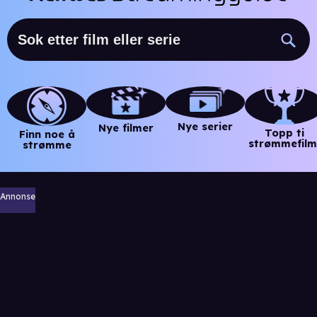
Nye serier
Nye filmer
Topp ti
Finn noe å
strømmefilm
strømme
Annonse