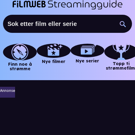
Nye serier
Nye filmer
Topp ti
Finn noe å
strømmefilm
strømme
Annonse