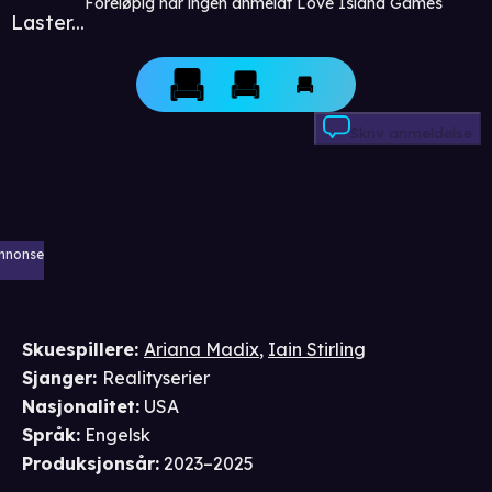
Foreløpig har ingen anmeldt Love Island Games
Laster...
Skriv anmeldelse
nnonse
Skuespillere
:
Ariana Madix
,
Iain Stirling
Sjanger
:
Realityserier
Nasjonalitet
:
USA
Språk
:
Engelsk
Produksjonsår
:
2023–2025