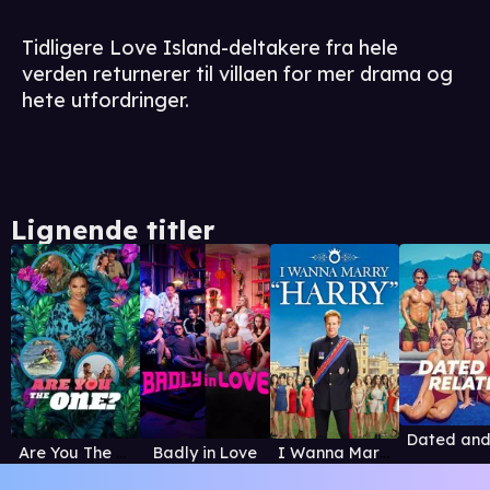
Tidligere Love Island-deltakere fra hele
verden returnerer til villaen for mer drama og
hete utfordringer.
Lignende titler
Are You The One?
Badly in Love
I Wanna Marry "Harry"