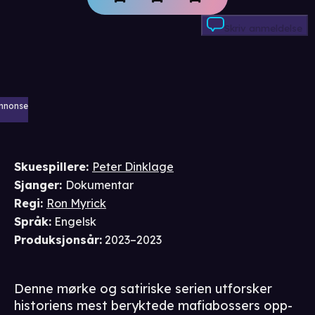
Skriv anmeldelse
nnonse
Skuespillere
:
Peter Dinklage
Sjanger
:
Dokumentar
Regi
:
Ron Myrick
Språk
:
Engelsk
Produksjonsår
:
2023–2023
Denne mørke og satiriske serien utforsker
historiens mest beryktede mafiabossers opp-