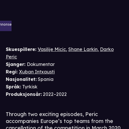
nnonse
Skuespillere
:
Vasilije Micic
,
Shane Larkin
,
Darko
Peric
Sjanger
:
Dokumentar
Regi
:
Xuban Intxausti
Nasjonalitet
:
Spania
Språk
:
Tyrkisk
Produksjonsår
:
2022–2022
Through two exciting episodes, Peric
accompanies Europe’s top teams from the
cancellation of the competition in March 2020