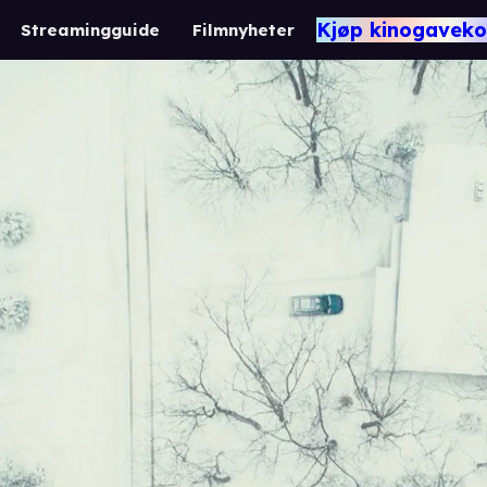
Kjøp kinogaveko
Streamingguide
Filmnyheter