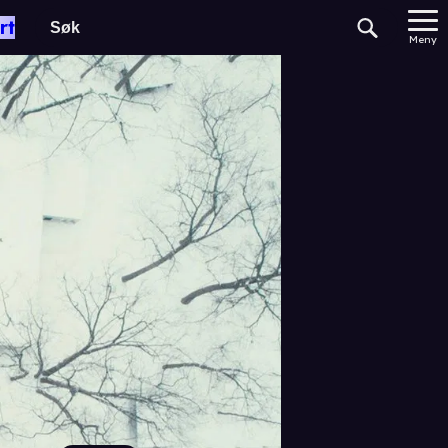
rt
Meny