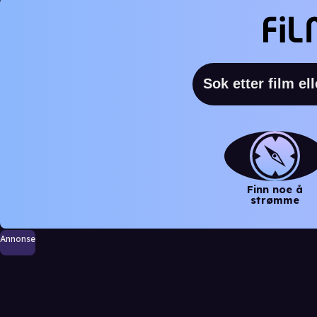
Finn noe å
strømme
Annonse