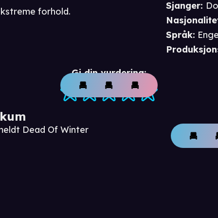
Sjanger
:
Do
kstreme forhold.
Nasjonalite
Språk
:
Enge
Produksjon
Gi din vurdering:
ikum
meldt Dead Of Winter