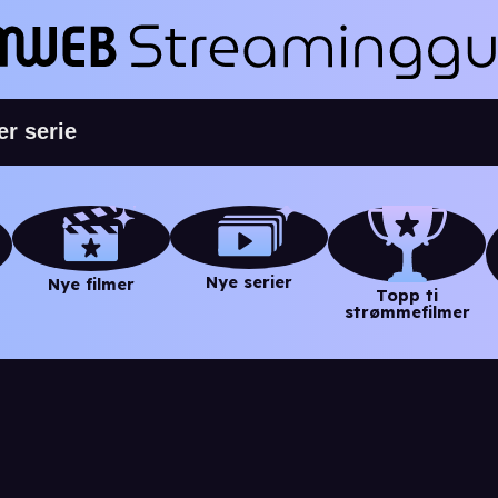
Nye serier
Nye filmer
Topp ti
strømmefilmer