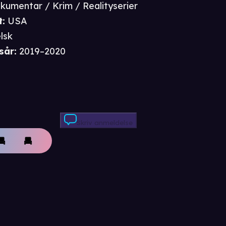
kumentar / Krim / Realityserier
t
:
USA
lsk
sår
:
2019–2020
Skriv anmeldelse