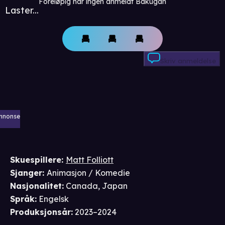
Foreløpig har ingen anmeldt Bakugan
Laster...
Skriv anmeldelse
nnonse
Skuespillere
:
Matt Folliott
Sjanger
:
Animasjon / Komedie
Nasjonalitet
:
Canada, Japan
Språk
:
Engelsk
Produksjonsår
:
2023–2024