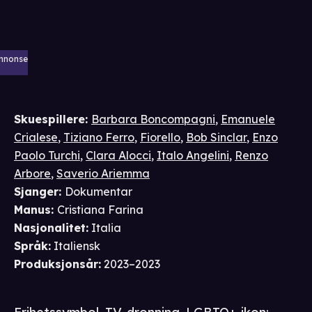
nnonse
Skuespillere
:
Barbara Boncompagni
,
Emanuele
Crialese
,
Tiziano Ferro
,
Fiorello
,
Bob Sinclar
,
Enzo
Paolo Turchi
,
Clara Alocci
,
Italo Angelini
,
Renzo
Arbore
,
Saverio Ariemma
Sjanger
:
Dokumentar
Manus
:
Cristiana Farina
Nasjonalitet
:
Italia
Språk
:
Italiensk
Produksjonsår
:
2023–2023