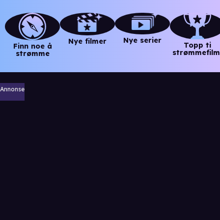
Nye serier
Nye filmer
Topp ti
Finn noe å
strømmefilm
strømme
Annonse