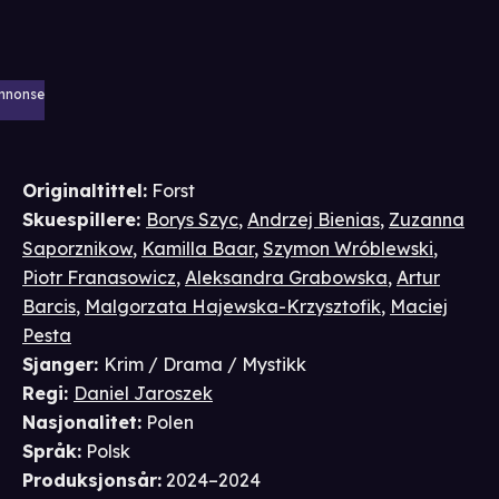
nnonse
Originaltittel:
Forst
Skuespillere
:
Borys Szyc
,
Andrzej Bienias
,
Zuzanna
Saporznikow
,
Kamilla Baar
,
Szymon Wróblewski
,
Piotr Franasowicz
,
Aleksandra Grabowska
,
Artur
Barcis
,
Malgorzata Hajewska-Krzysztofik
,
Maciej
Pesta
Sjanger
:
Krim / Drama / Mystikk
Regi
:
Daniel Jaroszek
Nasjonalitet
:
Polen
Språk
:
Polsk
Produksjonsår
:
2024–2024