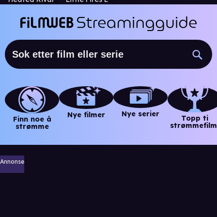
Nye serier
Nye filmer
Topp ti
Finn noe å
strømmefilm
strømme
Annonse