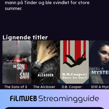
mann på Tinder og ble svindlet for store
summer.
Lignende titler
The Sons of Sam: A Descent into Darkness
The Alcàsser Murders
D.B. Cooper: Where Are You?!
Still A Mys