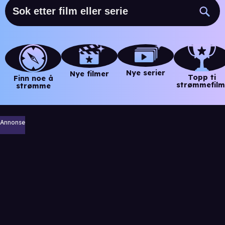
Nye serier
Nye filmer
Topp ti
Finn noe å
strømmefilm
strømme
Annonse