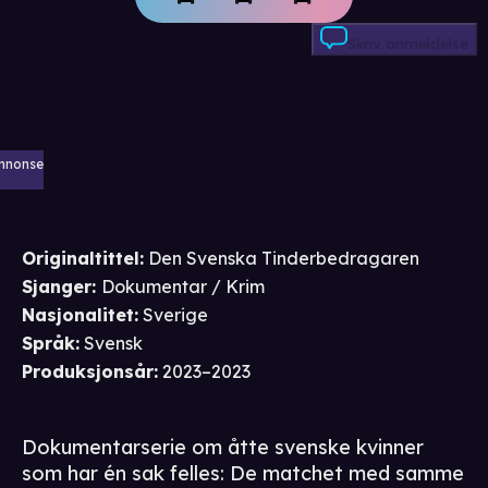
Skriv anmeldelse
nnonse
Originaltittel:
Den Svenska Tinderbedragaren
Sjanger
:
Dokumentar / Krim
Nasjonalitet
:
Sverige
Språk
:
Svensk
Produksjonsår
:
2023–2023
Dokumentarserie om åtte svenske kvinner
som har én sak felles: De matchet med samme