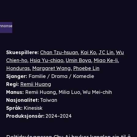
nnonse
Skuespillere
:
Chan Tzu-hsuan
,
Kai Ko
,
JC Lin
,
Wu
Chien-ho
,
Hsia Yu-chiao
,
Umin Boya
,
Miao Ke-li
,
Honduras
,
Margaret Wang
,
Phoebe Lin
Sjanger
:
Familie / Drama / Komedie
Regi
:
Remii Huang
Manus
:
Remii Huang
,
Milia Luo
,
Wu Mei-chih
Nasjonalitet
:
Taiwan
Språk
:
Kinesisk
Produksjonsår
:
2024–2024