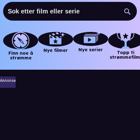
Nye serier
Nye filmer
Topp ti
Finn noe å
strømmefilm
strømme
Annonse