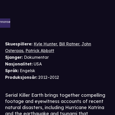
nnonse
Skuespillere
:
Kyle Hunter
,
Bill Ratner
,
John
Osteraas
,
Patrick Abbott
Sjanger
:
Dokumentar
Nasjonalitet
:
USA
Språk
:
Engelsk
Produksjonsår
:
2012–2012
Serial Killer Earth brings together compelling
footage and eyewitness accounts of recent
natural disasters, including Hurricane Katrina
and the earthquake and tsunami that