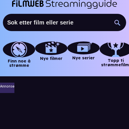
Nye serier
Nye filmer
Topp ti
Finn noe å
strømmefilm
strømme
Annonse