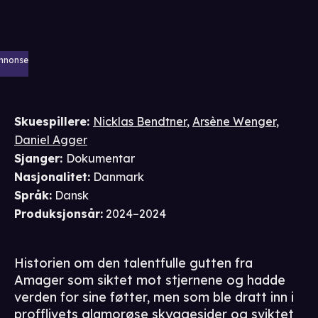
nnonse
Skuespillere
:
Nicklas Bendtner
,
Arsène Wenger
,
Daniel Agger
Sjanger
:
Dokumentar
Nasjonalitet
:
Danmark
Språk
:
Dansk
Produksjonsår
:
2024–2024
Historien om den talentfulle gutten fra
Amager som siktet mot stjernene og hadde
verden for sine føtter, men som ble dratt inn i
profflivets glamorøse skyggesider og sviktet