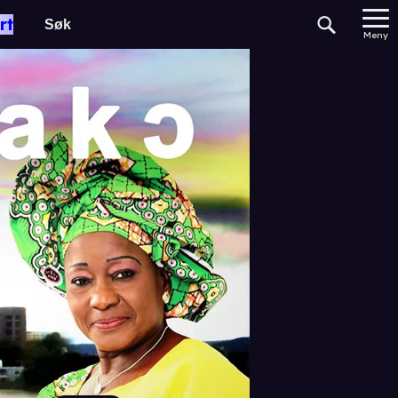
rt
Meny