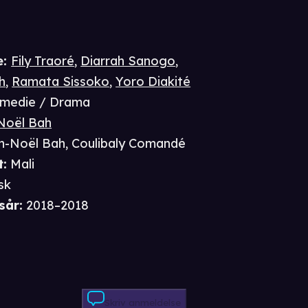
e
:
Fily Traoré
,
Diarrah Sanogo
,
h
,
Ramata Sissoko
,
Yoro Diakité
medie / Drama
Noël Bah
n-Noël Bah
,
Coulibaly Comandé
t
:
Mali
sk
sår
:
2018–2018
Skriv anmeldelse