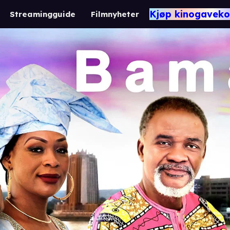
Kjøp kinogaveko
Streamingguide
Filmnyheter