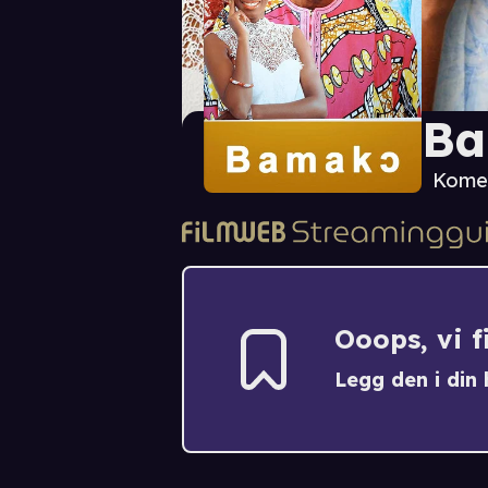
B
Kome
Ooops, vi 
Legg den i din h