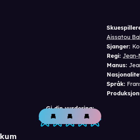
Skuespiller
Aissatou Ba
Sjanger
:
Ko
Regi
:
Jean-
Manus
:
Jea
Nasjonalite
Språk
:
Fran
Produksjon
Gi din vurdering:
ikum